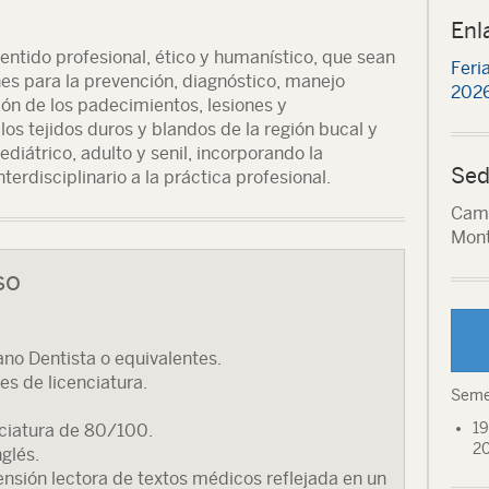
Enl
sentido profesional, ético y humanístico, que sean
Feri
es para la prevención, diagnóstico, manejo
2026
ión de los padecimientos, lesiones y
os tejidos duros y blandos de la región bucal y
ediátrico, adulto y senil, incorporando la
Sed
terdisciplinario a la práctica profesional.
Camp
Mont
so
jano Dentista o equivalentes.
es de licenciatura.
Seme
19
ciatura de 80/100.
2
glés.
sión lectora de textos médicos reflejada en un