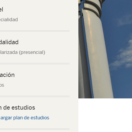
el
cialidad
alidad
larizada (presencial)
ación
os
n de estudios
argar plan de estudios