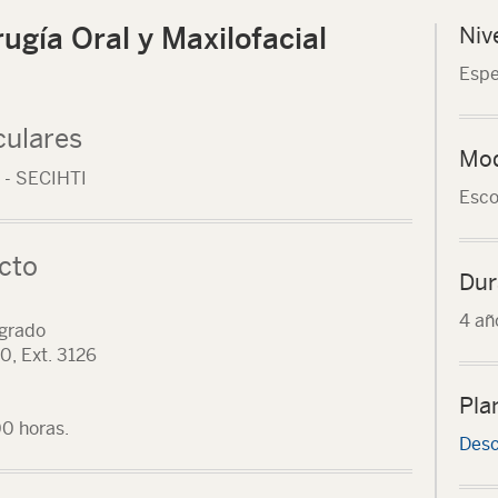
ugía Oral y Maxilofacial
Niv
Espe
culares
Mod
 - SECIHTI
Esco
cto
Dur
4 añ
sgrado
, Ext. 3126
Pla
00 horas.
Desc