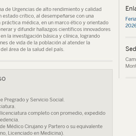
Enl
na de Urgencias de alto rendimiento y calidad
n estado crítico, al desempeñarse con una
Feri
a práctica médica, en un marco ético y orientado
2026
enerar y difundir hallazgos científicos innovadores
 en la investigación básica y clínica, logrando
nes de vida de la población al atender la
Sed
l área de la salud del país.
Camp
Mont
so
e Pregrado y Servicio Social.
iatura.
de licenciatura completo con promedio, expedido
cedencia.
 de Médico Cirujano y Partero o su equivalente
no, Licenciado en Medicina).