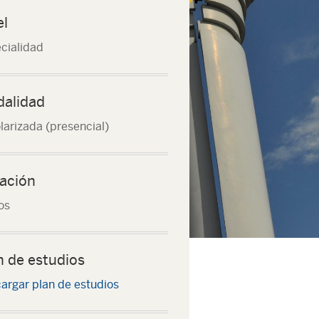
el
cialidad
alidad
larizada (presencial)
ación
os
n de estudios
argar plan de estudios