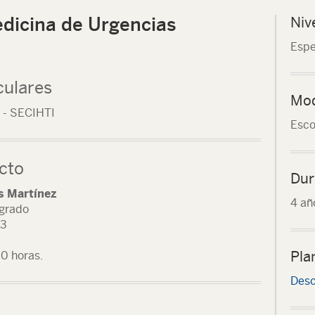
edicina de Urgencias
Niv
Espe
culares
Mod
 - SECIHTI
Esco
cto
Dur
s Martínez
4 añ
sgrado
33
Pla
30 horas.
Desc