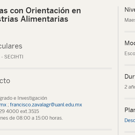
as con Orientación en
Niv
strias Alimentarias
Maes
Mod
culares
Esco
 - SECIHTI
Dur
cto
2 añ
grado e Investigación
.mx
;
francisco.zavalagr@uanl.edu.mx
Pla
329 4000 ext.3515
ernes de 08:00 a 15:00 horas.
Desc