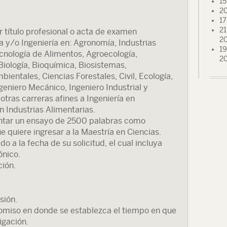
15
20
17
21
 título profesional o acta de examen
2
a y/o Ingeniería en: Agronomía, Industrias
19
ecnología de Alimentos, Agroecología,
2
Biología, Bioquímica, Biosistemas,
bientales, Ciencias Forestales, Civil, Ecología,
geniero Mecánico, Ingeniero Industrial y
otras carreras afines a Ingeniería en
n Industrias Alimentarias.
entar un ensayo de 2500 palabras como
 quiere ingresar a la Maestría en Ciencias.
o a la fecha de su solicitud, el cual incluya
ónico.
ión.
sión.
omiso en donde se establezca el tiempo en que
igación.