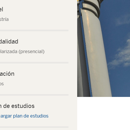
el
tría
alidad
larizada (presencial)
ación
os
n de estudios
argar plan de estudios