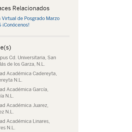
aces Relacionados
a Virtual de Posgrado Marzo
 ¡Conócenos!
e(s)
us Cd. Universitaria, San
lás de los Garza, N.L.
ad Académica Cadereyta,
reyta N.L.
ad Académica García,
ía N.L.
ad Académica Juarez,
ez N.L.
ad Académica Linares,
res N.L.