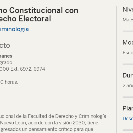
ho Constitucional con
Niv
echo Electoral
Maes
iminología
Mod
cto
Esco
manes
sgrado
000 Ext. 6972, 6974
Dur
00 horas.
2 añ
Pla
ucional de la Facultad de Derecho y Criminología
Desc
Nuevo León, acorde con la visión 2030, tiene
egresados un pensamiento crítico para que