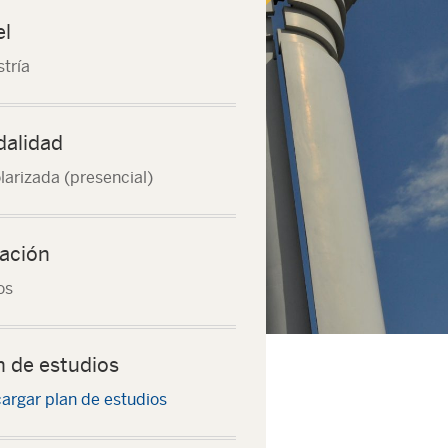
el
tría
alidad
larizada (presencial)
ación
os
n de estudios
argar plan de estudios