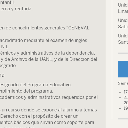
nfantil.
Unid
erna y rectoría.
Lina
Unid
Sabi
men de conocimientos generales “CENEVAL
Unid
 acreditado mediante el examen de inglés
Sant
.N.L.
démicos y administrativos de la dependencia;
y de Archivo de la UANL, y de la Dirección del
Posgrado.
ma
Seme
designado del Programa Educativo.
plimiento del programa.
17
académicos y administrativos requeridos por el
21
2
19
s un curso donde se expone al alumno a temas
 Derecho con el propósito de crear un
entos básicos que sirvan como soporte para