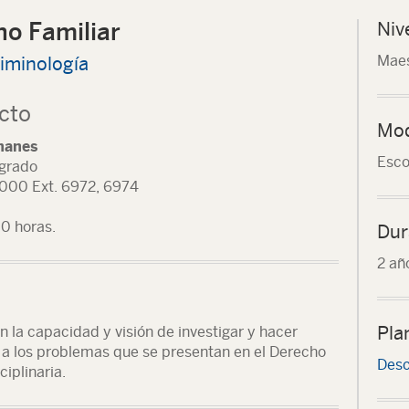
ho Familiar
Niv
Maes
iminología
cto
Mod
manes
Esco
sgrado
000 Ext. 6972, 6974
00 horas.
Dur
2 añ
Pla
 la capacidad y visión de investigar y hacer
 a los problemas que se presentan en el Derecho
Desc
ciplinaria.