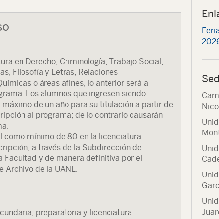
Enl
so
Feri
2026
atura en Derecho, Criminología, Trabajo Social,
cas, Filosofía y Letras, Relaciones
Sed
uímicas o áreas afines, lo anterior será a
rograma. Los alumnos que ingresen siendo
Camp
 máximo de un año para su titulación a partir de
Nico
cripción al programa; de lo contrario causarán
Unid
ma.
Mont
 como mínimo de 80 en la licenciatura.
cripción, a través de la Subdirección de
Unid
 Facultad y de manera definitiva por el
Cade
e Archivo de la UANL.
Unid
Garc
Unid
Juar
cundaria, preparatoria y licenciatura.