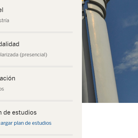
el
tría
alidad
larizada (presencial)
ación
os
n de estudios
argar plan de estudios