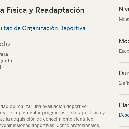
a Física y Readaptación
Niv
Maes
ultad de Organización Deportiva
Mod
cto
Esco
vera
sgrado
1
Dur
2 añ
Pla
dad de realizar una evaluación deportivo-
rear e implementar programas de terapia física y
Desc
e la adquisición de conocimiento científico-
prevenir lesiones deportivas. Como profesionales,