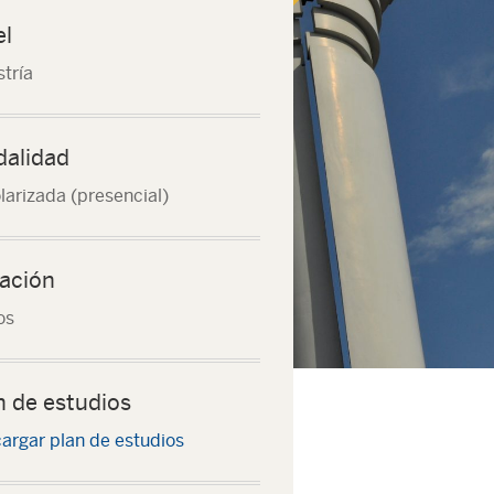
el
tría
alidad
larizada (presencial)
ación
os
n de estudios
argar plan de estudios