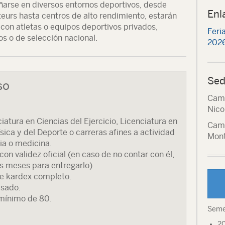
arse en diversos entornos deportivos, desde
Enl
eurs hasta centros de alto rendimiento, estarán
 con atletas o equipos deportivos privados,
Feri
cos o de selección nacional.
2026
Sed
so
Camp
Nico
iatura en Ciencias del Ejercicio, Licenciatura en
Camp
ísica y del Deporte o carreras afines a actividad
Mont
pia o medicina.
con validez oficial (en caso de no contar con él,
is meses para entregarlo).
de kardex completo.
esado.
 mínimo de 80.
Seme
20