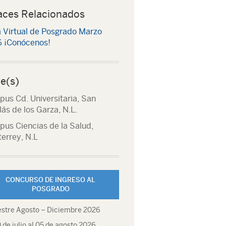
aces Relacionados
a Virtual de Posgrado Marzo
 ¡Conócenos!
e(s)
us Cd. Universitaria, San
lás de los Garza, N.L.
us Ciencias de la Salud,
errey, N.L
CONCURSO DE INGRESO AL
POSGRADO
stre Agosto – Diciembre 2026
 de julio al 05 de agosto 2026